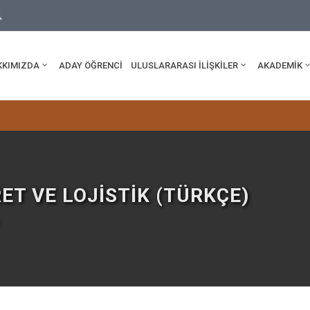
rsity.edu.tr
ama
KKIMIZDA
ADAY ÖĞRENCİ
ULUSLARARASI İLİŞKİLER
AKADEMİK
T VE LOJISTIK (TÜRKÇE)