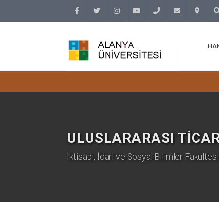
Facebook
Twitter
Instagram
Youtube
(+90
info@alanyaunive
İletişim
Ar
HA
242)
513 69
69 /
3500
ULUSLARARASI TICARE
İktisadi, İdari ve Sosyal Bilimler Fakültesi