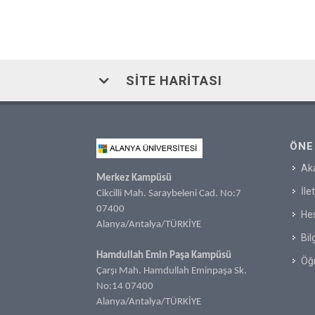
SITE HARITASI
ÖNE
Ak
Merkez Kampüsü
İle
Cikcilli Mah. Saraybeleni Cad. No:7
07400
Hes
Alanya/Antalya/TÜRKİYE
Bil
Hamdullah Emin Paşa Kampüsü
Öğr
Çarşı Mah. Hamdullah Eminpaşa Sk.
No:14 07400
Alanya/Antalya/TÜRKİYE