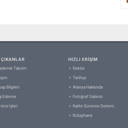
 ÇIKANLAR
HIZLI ERIŞIM
ademik Takvim
Rektör
tişim
Tarihçe
ap Bilgileri
Alanya Hakkında
gi Edinme
Fotoğraf Galerisi
enci İşleri
Kalite Güvence Sistemi
Kütüphane